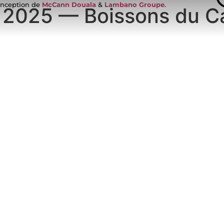
nception de
McCann Douala
&
Lambano Groupe
.
s 2025 — Boissons du 