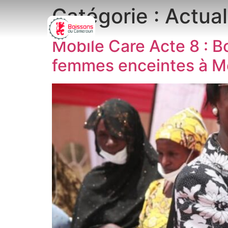
Catégorie :
Actual
Mobile Care Acte 8 : 
femmes enceintes à M