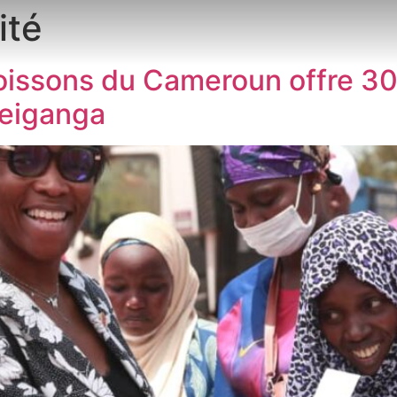
ité
Boissons du Cameroun offre 3
eiganga