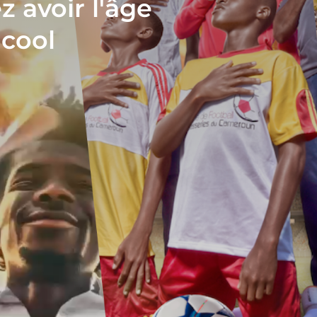
z avoir l'âge
lcool