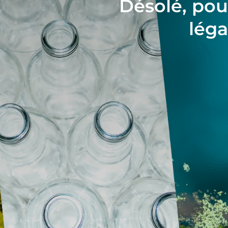
Désolé, pour
léga