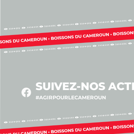
SUIVEZ-NOS ACT
#AGIRPOURLECAMEROUN