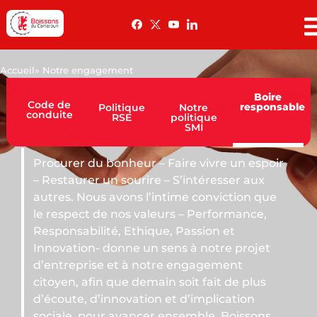
Accueil
» Notre engagement
Boire
Code de
responsable
Politique
Notre
conduite
RSE
politique
SMI
nheur – Faire vivre un espoir
 sourire – S’intéresser aux
vons l’intime conviction que
nos valeurs – Performance,
, Ethique, Passion et
nne un sens à notre projet
et à notre engagement
ue demain soit fait de plus
novation et d’implication
avancer ensemble. Boissons