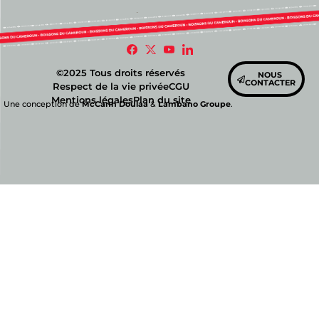
©2025 Tous droits réservés
NOUS
CONTACTER
Respect de la vie privée
CGU
Mentions légales
Plan du site
Une conception de
McCann Doulaa
&
Lambano Groupe
.