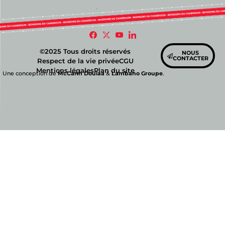
©2025 Tous droits réservés
NOUS
CONTACTER
Respect de la vie privée
CGU
Mentions légales
Plan du site
Une conception de
McCann Doulaa
&
Lambano Groupe
.