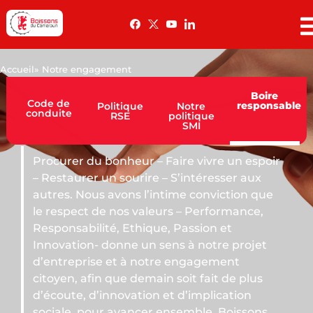
Accueil
» Notre engagement
Boire
Code de
responsable
Politique
Notre
conduite
RSE
politique
SMI
nheur – Faire vivre un espoir
 sourire – S’intéresser aux
vons l’intime conviction que
nos valeurs – Performance,
, Ethique, Passion et
nne un sens à notre projet
et à notre engagement
ue demain soit fait de plus
novation et d’implication
avancer ensemble. Boissons