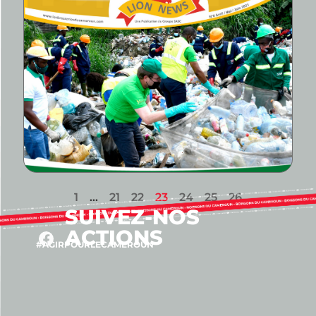
1
…
21
22
23
24
25
26
SUIVEZ-NOS
ACTIONS
#AGIRPOURLECAMEROUN