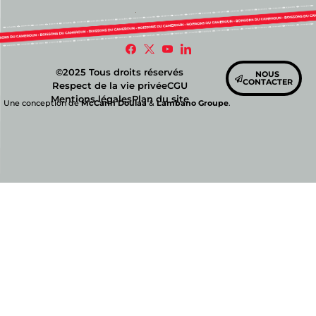
©2025 Tous droits réservés
NOUS
CONTACTER
Respect de la vie privée
CGU
Mentions légales
Plan du site
Une conception de
McCann Doulaa
&
Lambano Groupe
.