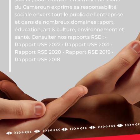
responsabilité
ic de l’entreprise
ines : sport,
 environnement et
rts RSE : •
rt RSE 2021 •
rt RSE 2019 •