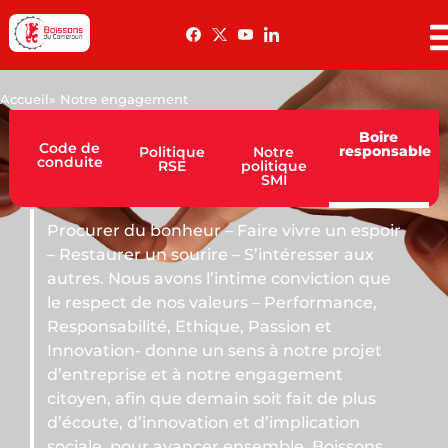
Accueil
» Notre engagement
Boire
Code de
responsable
Politique
Notre
conduite
RSE
politique
SMI
re vivre un espoir
’intéresser aux
me conviction que
 – Performance,
Passion et
 à notre projet
engagement
oit fait de plus
d’implication
emble. Boissons