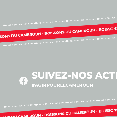
SUIVEZ-NOS ACT
#AGIRPOURLECAMEROUN