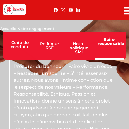
Accueil
» Notre engagement
Boire
Code de
responsable
Politique
Notre
conduite
RSE
politique
SMI
r – Faire vivre un espoir
ire – S’intéresser aux
 l’intime conviction que
valeurs – Performance,
hique, Passion et
un sens à notre projet
 notre engagement
emain soit fait de plus
tion et d’implication
cer ensemble. Boissons