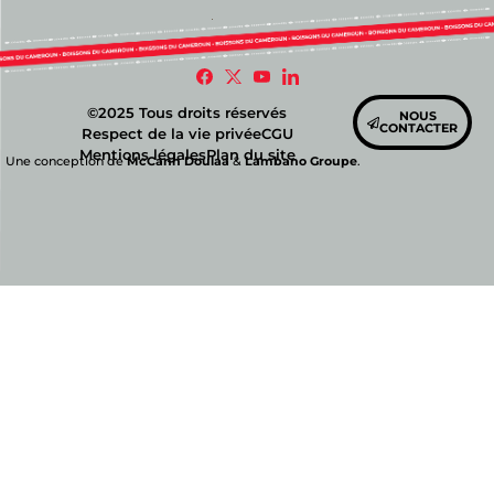
©2025 Tous droits réservés
NOUS
CONTACTER
Respect de la vie privée
CGU
Mentions légales
Plan du site
Une conception de
McCann Doulaa
&
Lambano Groupe
.