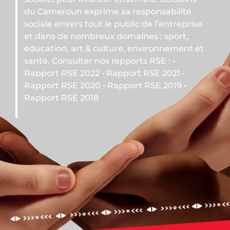
me sa responsabilité
 le public de l’entreprise
ux domaines : sport,
ulture, environnement et
s rapports RSE : •
• Rapport RSE 2021 •
• Rapport RSE 2019 •