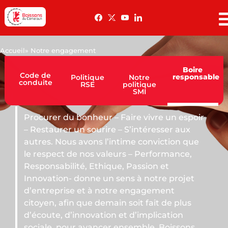
Accueil
» Notre engagement
Boire
Code de
responsable
Politique
Notre
conduite
RSE
politique
SMI
er du bonheur – Faire vivre un espoir
aurer un sourire – S’intéresser aux
. Nous avons l’intime conviction que
pect de nos valeurs – Performance,
sabilité, Ethique, Passion et
tion- donne un sens à notre projet
reprise et à notre engagement
n, afin que demain soit fait de plus
te, d’innovation et d’implication
e, pour avancer ensemble. Boissons