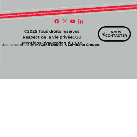
©2025 Tous droits réservés
NOUS
CONTACTER
Respect de la vie privée
CGU
Mentions légales
Plan du site
Une conception de
McCann Doulaa
&
Lambano Groupe
.