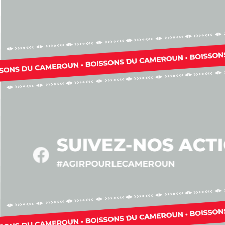
SUIVEZ-NOS ACT
#AGIRPOURLECAMEROUN