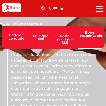
Accueil
» Notre engagement
Boire
Code de
responsable
Politique
Notre
conduite
RSE
politique
SMI
r – Faire vivre un espoir
ire – S’intéresser aux
 l’intime conviction que
valeurs – Performance,
hique, Passion et
un sens à notre projet
 notre engagement
emain soit fait de plus
tion et d’implication
cer ensemble. Boissons