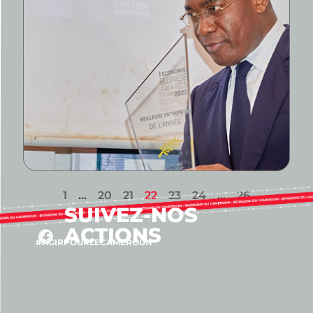
1
…
20
21
22
23
24
…
26
SUIVEZ-NOS
ACTIONS
#AGIRPOURLECAMEROUN