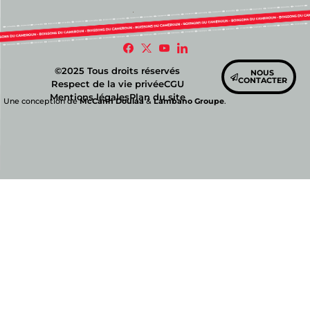
©2025 Tous droits réservés
NOUS
CONTACTER
Respect de la vie privée
CGU
Mentions légales
Plan du site
Une conception de
McCann Doulaa
&
Lambano Groupe
.