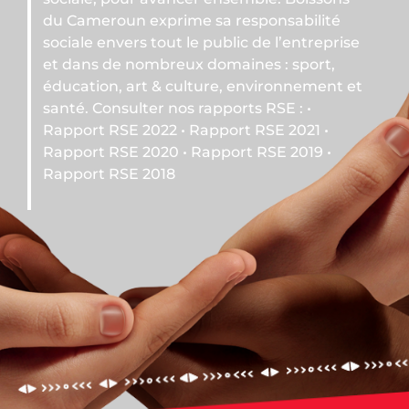
me sa responsabilité
 le public de l’entreprise
ux domaines : sport,
ulture, environnement et
s rapports RSE : •
• Rapport RSE 2021 •
• Rapport RSE 2019 •