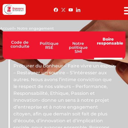
Accueil
» Notre engagement
Boire
Code de
responsable
Politique
Notre
conduite
RSE
politique
SMI
u bonheur – Faire vivre un espoir
r un sourire – S’intéresser aux
us avons l’intime conviction que
 de nos valeurs – Performance,
lité, Ethique, Passion et
- donne un sens à notre projet
ise et à notre engagement
fin que demain soit fait de plus
d’innovation et d’implication
our avancer ensemble. Boissons