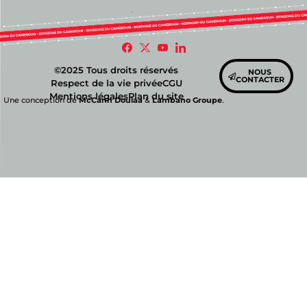
©2025 Tous droits réservés
NOUS
CONTACTER
Respect de la vie privée
CGU
Mentions légales
Plan du site
Une conception de
McCann Doulaa
&
Lambano Groupe
.